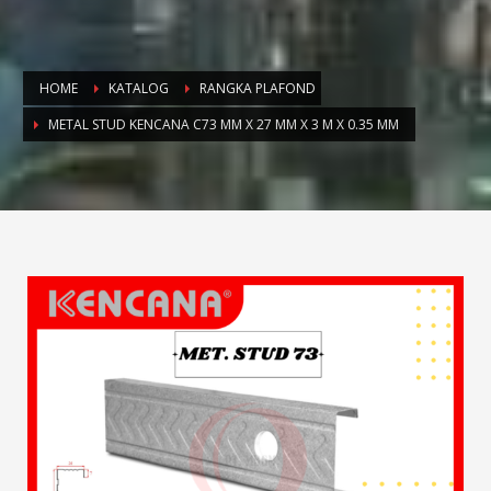
HOME
KATALOG
RANGKA PLAFOND
METAL STUD KENCANA C73 MM X 27 MM X 3 M X 0.35 MM