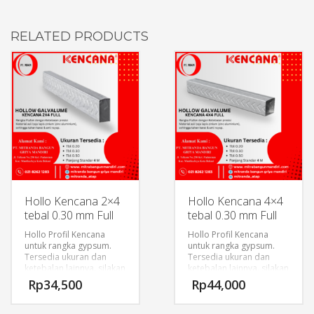
RELATED PRODUCTS
Hollo Kencana 2×4
Hollo Kencana 4×4
tebal 0.30 mm Full
tebal 0.30 mm Full
Hollo Profil Kencana
Hollo Profil Kencana
untuk rangka gypsum.
untuk rangka gypsum.
Tersedia ukuran dan
Tersedia ukuran dan
ketebalan lainnya. silakan
ketebalan lainnya. silakan
dapat menghubungi
dapat menghubungi
Rp
34,500
Rp
44,000
sales kami.
sales kami.