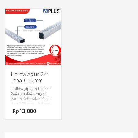
Hollow Aplus 2×4
Tebal 0.30 mm
Hollow gipsum Ukuran
2×4 dan 4X4 dengan
Varian Ketebalan Mulai
dari 0,25 mm – 0,6 mm
biasanya terbuat dari
Rp
13,000
besi galvanis dan
galvalum.
Pada mulanya bahan
baku yang digunakan