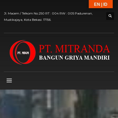
EN | ID
Jl. Macem / Telkom No.250 RT : 004 RW : 005 Padurenan,
Mustikajaya, Kota Bekasi. 17156.