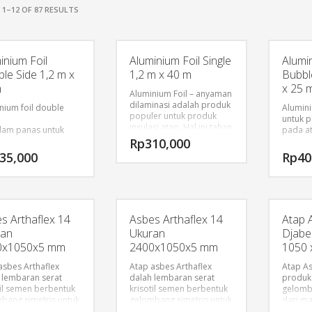
1–12 OF 87 RESULTS
inium Foil
Aluminium Foil Single
Alumi
le Side 1,2 m x
1,2 m x 40 m
Bubbl
m
x 25 
Aluminium Foil – anyaman
dilaminasi adalah produk
nium foil double
Alumini
populer untuk produk
untuk 
insulasi atap. Hal ini tahan
am panas untuk
pada a
lama dan mudah untuk
Rp
310,000
diterapkan pada
35,000
Rp
40
berbagai kebutuhan
insulasi atap.
Kain kami dilaminasi
tersedia dalam 2 model:
s Arthaflex 14
Asbes Arthaflex 14
Atap 
ran
Ukuran
Djabe
1. WS (single Sided): WSE &
WSA
0x1050x5 mm
2400x1050x5 mm
1050 
2. WIDE (Double Sided):
asbes Arthaflex
LEBAR & WDA
Atap asbes Arthaflex
Atap A
 lembaran serat
dalah lembaran serat
produk
til semen berbentuk
krisotil semen berbentuk
gelomb
Keunggulan Produk :
bang simetris untuk
gelombang simetris untuk
dari ma
asi atap bangunan
aplikasi atap bangunan
kualita