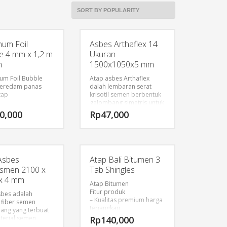
num Foil
Asbes Arthaflex 14
e 4 mm x 1,2 m
Ukuran
m
1500x1050x5 mm
um Foil Bubble
Atap asbes Arthaflex
peredam panas
dalah lembaran serat
tap
krisotil semen berbentuk
gelombang simetris untuk
aplikasi atap bangunan
0,000
Rp
47,000
rumah, bangunan
komersial, industri, dan
sebagainya.
Keunggulan produk
Asbes
Atap Bali Bitumen 3
smen 2100 x
Tab Shingles
Kuat dan tahan apiTidak
x 4 mm
berkarat
Atap Bitumen
Aplikasi dan perawatan
Fitur produk
sbes adalah
mudah
– Kualitas premium harga
 fiber semen
terjangkau
ang yang terbuat
– Anti bocor-
terial semen
Rp
140,000
Ringan dan mudah
s terbaik diperkuat