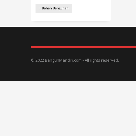
dan k
kimia
Bahan Bangunan
lingk
lainny
ATAP 
berbe
fiber
pada
Fiber
denga
materi
© 2022 BangunMandiri.com - All rights reserved.
Polym
dikem
hanya
yang 
dan G
Grade
pada
di lin
film 
tingg
semp
polym
tidak
serab
kekua
tinggi