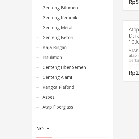
Rp
5
rumah
Genteng Bitumen
komers
sebag
Genteng Keramik
Keung
Genteng Metal
Atap
Kuat 
Dural
Tidak
Genteng Beton
Aplik
1000
muda
Baja Ringan
ATAP 
atap r
Insulation
berku
berga
Genteng Fiber Semen
denga
Rp
2
Techn
Genteng Alami
otoma
oven 
Rangka Plafond
atap 
berku
Asbes
berka
tinggi
Atap Fiberglass
ATAP 
dikem
khusu
NOTE
terha
cuaca,