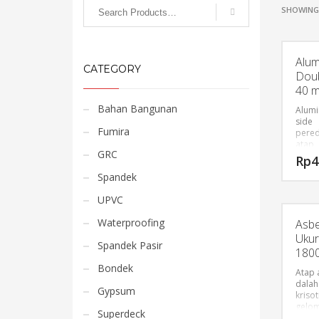
SHOWING 
Alum
CATEGORY
Doub
40 
Bahan Bangunan
Alumi
side
Fumira
pered
atap
GRC
Rp
4
Spandek
UPVC
Waterproofing
Asbe
Uku
Spandek Pasir
180
Bondek
Atap 
dalah
Gypsum
kriso
gelom
Superdeck
aplik