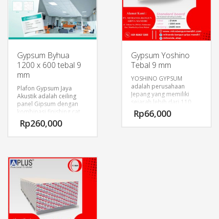
Gypsum Byhua
Gypsum Yoshino
1200 x 600 tebal 9
Tebal 9 mm
mm
YOSHINO GYPSUM
adalah perusahaan
Plafon Gypsum Jaya
Jepang yang memiliki
Akustik adalah ceiling
sejarah lebih dari 110
panel Gipsum dengan
tahun sebagai produsen
kombinasi finishing cat
Rp
66,000
material bangunan
dan perforasi.
Rp
260,000
seperti papan gipsum.
Dengan teknologi kami
Produk ini memiliki
yang telah terakumulasi
keunggulan sesuai untuk
dalam perjalanan sejarah
aplikasi proyek yang
yang panjang, kami
membutuhkan :
mampu mewujudkan
kecepatan produksi
Penyerapan suara
tercepat di dunia, dan
Kelendutan Minimal
kami yakin atas
Perawatan Mudah
kestabilan produksi
produk berkualitas tinggi.
SPESIFIKASI :
Sebagai perusahaan