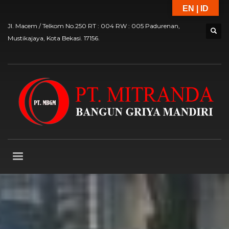
EN | ID
Jl. Macem / Telkom No.250 RT : 004 RW : 005 Padurenan,
Mustikajaya, Kota Bekasi. 17156.