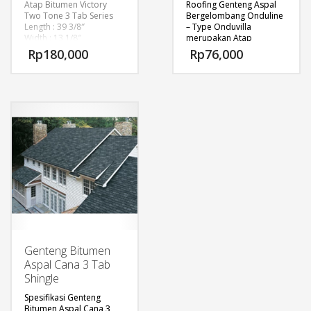
Atap Bitumen Victory
Roofing Genteng Aspal
Two Tone 3 Tab Series
Bergelombang Onduline
Length : 39 3/8″
– Type Onduvilla
Width : 13 1/8″
merupakan Atap
Thickness : 1/8″
Bergelombang Dengan
Rp
180,000
Rp
76,000
Sqm/bundle : 3.1 sqms
Dimensi 106 x 40 cm
Wind resistance : 60 mph
dengan ketebalan 0,3 cm.
Algae Resistance : 5 years
Genteng Onduvilla
Limited Warranty : 25
memiliki 3 tone warna
years
(perpaduan 3 warna
pada setiap gelombang
genteng), dengan gaya
mediterania klasik yang
elegan dan mewah.
Genteng Onduvilla,
Memiliki Beberapa
keunggulan.
1. Ringan , hanya memiliki
berat 1,27 kg/lembar
(4kg/m2)
Genteng Bitumen
2. Tidak Berisik saat
Aspal Cana 3 Tab
Hujan, Genteng onduvilla
Shingle
memiliki kelebihan dalam
meredam suara
Spesifikasi Genteng
(Rw=28dB) sehingga
Bitumen Aspal Cana 3
dapat mengurangi