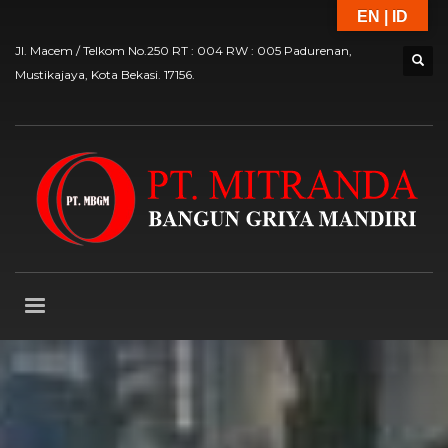
EN | ID
Jl. Macem / Telkom No.250 RT : 004 RW : 005 Padurenan,
Mustikajaya, Kota Bekasi. 17156.