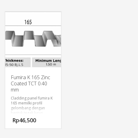
trapezodial dan dengan
menggunakan sistem
tulangan penguat yang
hook tightening. BL-600
memadai
merupakan icon produk
3. Kombinasi profil
Fumira dan banyak ditiru
gelembang yang
oleh produsen atap
memberikan nilai
lainnya.
dekoeratif
4. Pemasagan yang
Keunggulan BL-600:
mudah dan murah
1. Bebas lubang, 100%
menggunakan sekrup
anti bocor.
tanpa pengikat khusus
2. Dapat dipasang
5. Matrial baja lapis
dengan kemiringan 1o
logam yang dapat
(satu derajat).
dilapisi wara yang sesuai
3. Line up penyangga
atap hingga 4 m.
Fumira K 165 Zinc
4. Kapasitas tampung
Coated TCT 0.40
curah hujan hingga 600
mm/jam.
mm
5. Panjang konstruksi
atap tanpa sambungan
Cladding panel fumira K
dapat lebih dari 100 m.
165 memilki profil
6. Dapat dibongkar
gelombang dengan
pasang tanpa merusak
bentuk tegak lurus
material atap.
sederhana, bentuk
Rp
46,500
gelombang dan lebar
minimalis dengan
Tersedia variasi Color
pemasangan
Fresh dan Color Coat.
menggunakan sekrup