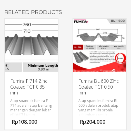
RELATED PRODUCTS
Fumira F 714 Zinc
Fumira BL 600 Zinc
Coated TCT 0.35
Coated TCT 0.50
mm
mm
Atap spandek fumira F
Atap spandek fumira BL-
714 adalah atap bentang
600 adalah produk atap
menengah dengan lebar
yang memiliki profile
efektif 714 mm.
gelombang untuk
Keunggulan F 714
bentang panjang tanpa
Rp
108,000
Rp
204,000
1. Lebar yang ekonomis
sambungan dengan cara
2. Profil gelombang
pemasangan boltless