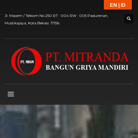
EN | ID
Jl. Macem / Telkom No.250 RT : 004 RW : 005 Padurenan,
Mustikajaya, Kota Bekasi. 17156.