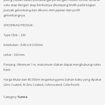
satu atap dengan atap berikutnya ditumpang tindih pada bagian
puncak gelombang dan dikunci oleh jepitan dari profil
gelombangnya.
SPESIFIKASI PRODUK :
Type Click – 330
Ketebalan : 0.40 s/d 0.55mm
Lebar : 330 mm
Panjang : Minimum 1 m, maksimum slakan dapat menghubungi sales
kami
Harga Mulai dari 85.500/m tergantung jenis bahan baku yang dipakai
(Zinc Coated, Al-Zinc Coated, Colorcoated, Colorfresh)
Category:
Fumira