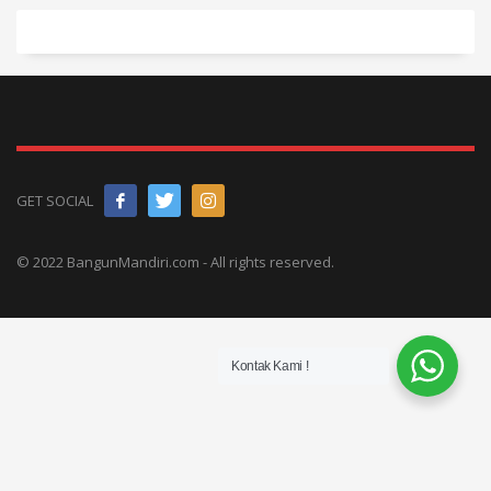
Silakan hubungi salah
yang tersembunyi pada
satu sales kami untuk
sambungan sehingga
informasi selengkapnya.
terlihat bersih dan rapi.
Pemesanan Fumira K165
harus kelipatan 3 lembar.
GET SOCIAL
© 2022 BangunMandiri.com - All rights reserved.
Kontak Kami !