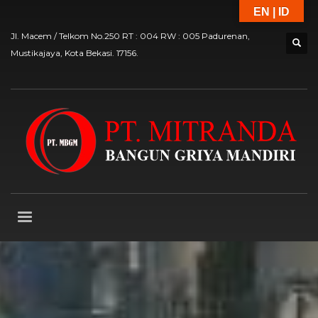
EN | ID
Jl. Macem / Telkom No.250 RT : 004 RW : 005 Padurenan,
Mustikajaya, Kota Bekasi. 17156.