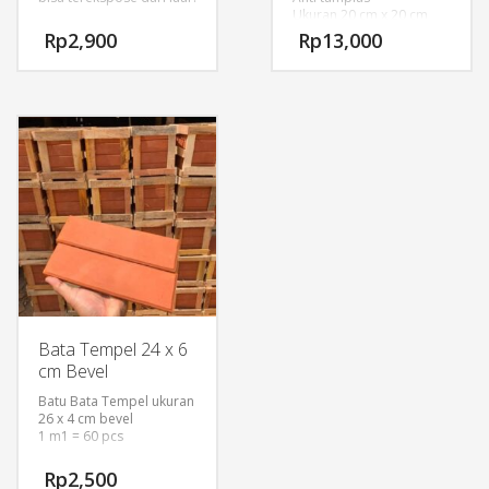
Ukuran 20 cm x 20 cm
Pemakaian per m2 = 25
Rp
2,900
Rp
13,000
pcs
Tebal 10 cm
Bata Tempel 24 x 6
cm Bevel
Batu Bata Tempel ukuran
26 x 4 cm bevel
1 m1 = 60 pcs
Rp
2,500