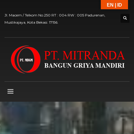
EN | ID
Jl. Macem / Telkom No.250 RT : 004 RW : 005 Padurenan,
Mustikajaya, Kota Bekasi. 17156.